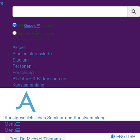
✖
Suchbegriff
Mit
Google™
suchen
Interne Suche nutzen
(eingeschränkte Ergebnisqualität)
Aktuell
Studieninteressierte
Studium
Personen
Forschung
Bibliothek & Bildressourcen
Kunstsammlung
Kunstgeschichtliches Seminar und Kunstsammlung
Menü
Menü
ENGLISH
Prof. Dr. Michael Thimann