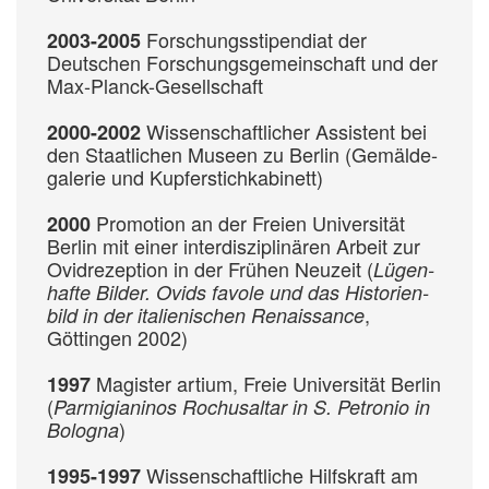
Forschungs­stipendiat der
2003-2005
Deutschen Forschungs­ge­mein­schaft und der
Max-Planck-Gesell­schaft
Wissen­schaftlicher Assistent bei
2000-2002
den Staat­lichen Museen zu Berlin (Ge­mälde­
galerie und Kupfer­stich­kabinett)
Promotion an der Freien Universität
2000
Berlin mit einer inter­dis­ziplinären Arbeit zur
Ovid­rezeption in der Frühen Neu­zeit (
Lügen­
hafte Bilder. Ovids favole und das Historien­
,
bild in der italienischen Renaissance
Göttingen 2002)
Magister artium, Freie Universität Berlin
1997
(
Parmigianinos Rochus­altar in S. Petronio in
)
Bologna
Wissen­schaft­liche Hilfs­kraft am
1995-1997