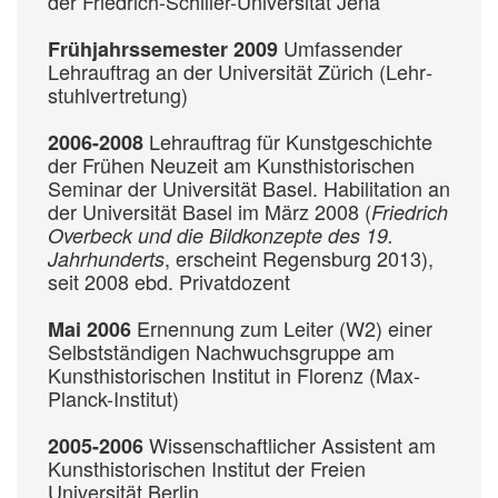
der Friedrich-Schiller-Universität Jena
Um­fassen­der
Frühjahrssemester 2009
Lehr­auf­trag an der Universität Zürich (Lehr­
stuhl­ver­tretung)
Lehr­auf­trag für Kunst­ge­schichte
2006-2008
der Frühen Neu­zeit am Kunst­historischen
Seminar der Universität Basel. Habilita­tion an
der Universität Basel im März 2008 (
Friedrich
Overbeck und die Bildkonzepte des 19.
, erscheint Regens­burg 2013),
Jahrhunderts
seit 2008 ebd. Privat­dozent
Er­nennung zum Leiter (W2) einer
Mai 2006
Selbst­ständigen Nach­wuchs­gruppe am
Kunst­historischen Institut in Florenz (Max-
Planck-Institut)
Wissen­schaft­licher Assistent am
2005-2006
Kunst­historischen Institut der Freien
Universität Berlin