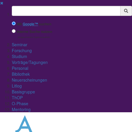
✖
Suchbegriff
Mit
Google™
suchen
Interne Suche nutzen
(eingeschränkte Ergebnisqualität)
Seminar
Forschung
Studium
Vorträge/Tagungen
Personal
Bibliothek
Neuerscheinungen
Litlog
Basisgruppe
ThOP
O-Phase
Mentoring