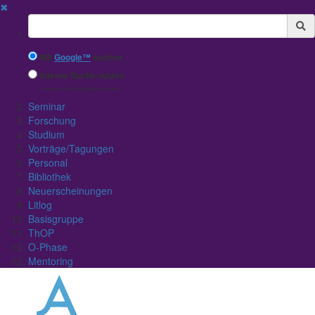
✖
Suchbegriff
Mit
Google™
suchen
Interne Suche nutzen
(eingeschränkte Ergebnisqualität)
Seminar
Forschung
Studium
Vorträge/Tagungen
Personal
Bibliothek
Neuerscheinungen
Litlog
Basisgruppe
ThOP
O-Phase
Mentoring