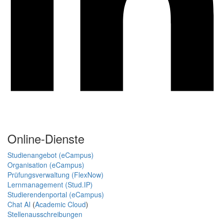
Online-Dienste
Studienangebot (eCampus)
Organisation (eCampus)
Prüfungsverwaltung (FlexNow)
Lernmanagement (Stud.IP)
Studierendenportal (eCampus)
Chat AI
(
Academic Cloud
)
Stellenausschreibungen