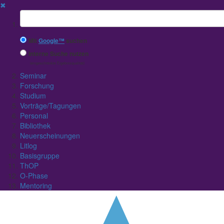
✖
Suchbegriff
Mit
Google™
suchen
Interne Suche nutzen
(eingeschränkte Ergebnisqualität)
Seminar
Forschung
Studium
Vorträge/Tagungen
Personal
Bibliothek
Neuerscheinungen
Litlog
Basisgruppe
ThOP
O-Phase
Mentoring