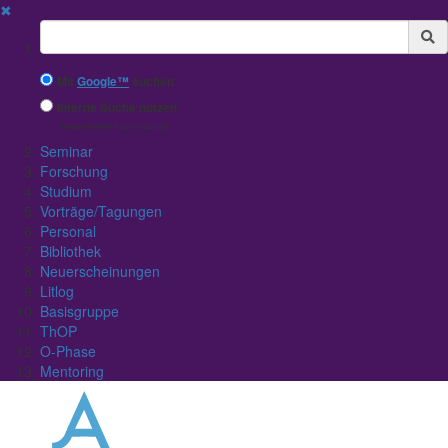
✖
Suchbegriff
Mit
Google™
suchen
Interne Suche nutzen
(eingeschränkte Ergebnisqualität)
Seminar
Forschung
Studium
Vorträge/Tagungen
Personal
Bibliothek
Neuerscheinungen
Litlog
Basisgruppe
ThOP
O-Phase
Mentoring