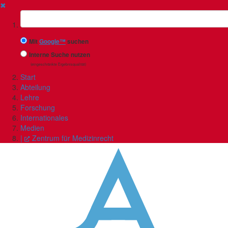
✖
Suchbegriff
Mit
Google™
suchen
Interne Suche nutzen
(eingeschränkte Ergebnisqualität)
Start
Abteilung
Lehre
Forschung
Internationales
Medien
|
Zentrum für Medizinrecht