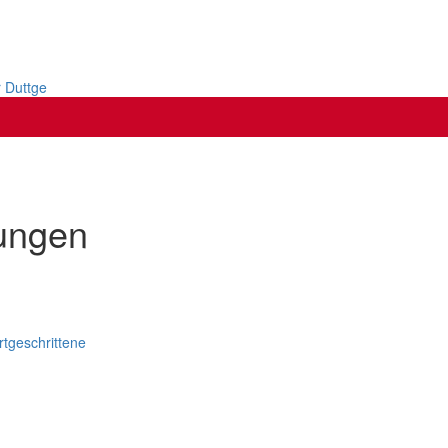
r Duttge
bungen
rtgeschrittene