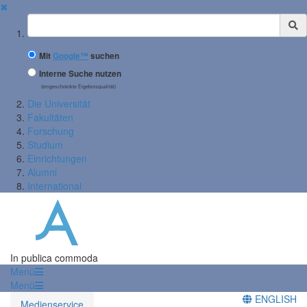
✖
Suchbegriff
Mit
Google™
suchen
Interne Suche nutzen
(eingeschränkte Ergebnisqualität)
Die Universität
Fakultäten
Forschung
Studium
Einrichtungen
Alumni
International
In publica commoda
Menü
Menü
ENGLISH
Medienservice