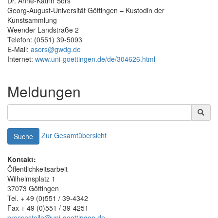
Dr. Anne-Katrin Sors
Georg-August-Universität Göttingen – Kustodin der
Kunstsammlung
Weender Landstraße 2
Telefon: (0551) 39-5093
E-Mail:
asors@gwdg.de
Internet:
www.uni-goettingen.de/de/304626.html
Meldungen
Zur Gesamtübersicht
Suche
Kontakt:
Öffentlichkeitsarbeit
Wilhelmsplatz 1
37073 Göttingen
Tel. + 49 (0)551 / 39-4342
Fax + 49 (0)551 / 39-4251
pressestelle@uni-goettingen.de