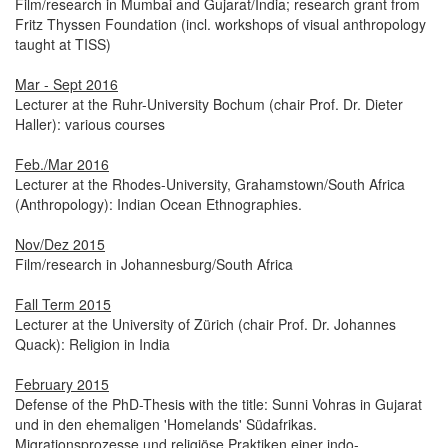
Film/research in Mumbai and Gujarat/India; research grant from
Fritz Thyssen Foundation (incl. workshops of visual anthropology
taught at TISS)
Mar - Sept 2016
Lecturer at the Ruhr-University Bochum (chair Prof. Dr. Dieter
Haller): various courses
Feb./Mar 2016
Lecturer at the Rhodes-University, Grahamstown/South Africa
(Anthropology): Indian Ocean Ethnographies.
Nov/Dez 2015
Film/research in Johannesburg/South Africa
Fall Term 2015
Lecturer at the University of Zürich (chair Prof. Dr. Johannes
Quack): Religion in India
February 2015
Defense of the PhD-Thesis with the title: Sunni Vohras in Gujarat
und in den ehemaligen 'Homelands' Südafrikas.
Migrationsprozesse und religiöse Praktiken einer indo-