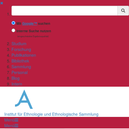
✖
Suchbegriff
Mit
Google™
suchen
Interne Suche nutzen
(eingeschränkte Ergebnisqualität)
Studium
Forschung
Publikationen
Bibliothek
Sammlung
Personal
Blog
Intern
Institut für Ethnologie und Ethnologische Sammlung
Menü
Menü