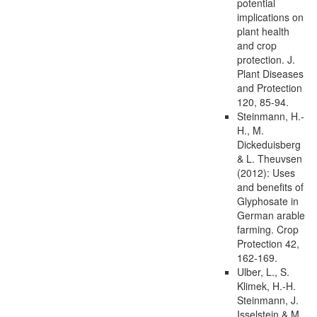
potential
implications on
plant health
and crop
protection. J.
Plant Diseases
and Protection
120, 85-94.
Steinmann, H.-
H., M.
Dickeduisberg
& L. Theuvsen
(2012): Uses
and benefits of
Glyphosate in
German arable
farming. Crop
Protection 42,
162-169.
Ulber, L., S.
Klimek, H.-H.
Steinmann, J.
Isselstein & M.