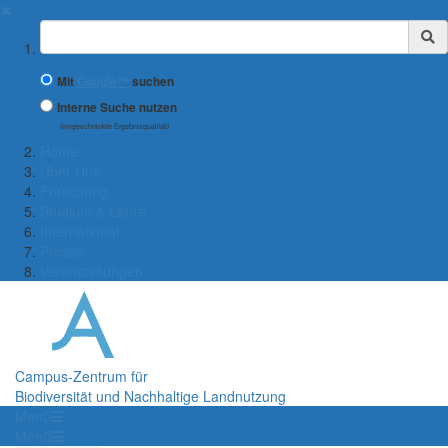
✖
Suchbegriff
Mit
Google™
suchen
Interne Suche nutzen
(eingeschränkte Ergebnisqualität)
Home
Über Uns
Forschung
Studium & Lehre
International
Presse
Veranstaltungen
Campus-Zentrum für
Biodiversität und Nachhaltige Landnutzung
Menü
Menü