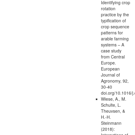
Identifying crop
rotation
practice by the
typification of
crop sequence
patterns for
arable farming
systems – A
case study
from Central
Europe.
European
Journal of
Agronomy, 92,
30-40
doi.org/10.1016/j
Wiese, A., M.
Schulte, L.
Theuvsen, &
H.-H.
Steinmann
(2018):
Interactions of