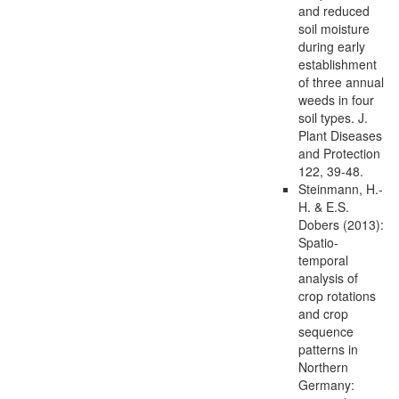
and reduced
soil moisture
during early
establishment
of three annual
weeds in four
soil types. J.
Plant Diseases
and Protection
122, 39-48.
Steinmann, H.-
H. & E.S.
Dobers (2013):
Spatio-
temporal
analysis of
crop rotations
and crop
sequence
patterns in
Northern
Germany: