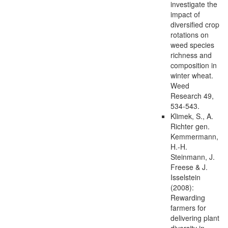
investigate the
impact of
diversified crop
rotations on
weed species
richness and
composition in
winter wheat.
Weed
Research 49,
534-543.
Klimek, S., A.
Richter gen.
Kemmermann,
H.-H.
Steinmann, J.
Freese & J.
Isselstein
(2008):
Rewarding
farmers for
delivering plant
diversity in