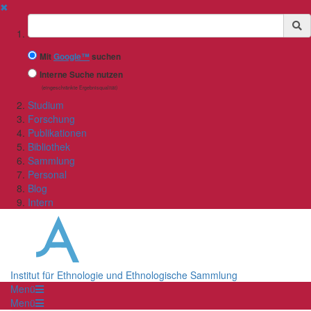
✖
Suchbegriff
Mit
Google™
suchen
Interne Suche nutzen
(eingeschränkte Ergebnisqualität)
Studium
Forschung
Publikationen
Bibliothek
Sammlung
Personal
Blog
Intern
Institut für Ethnologie und Ethnologische Sammlung
Menü
Menü