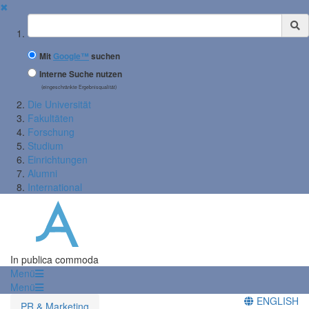
✖
Suchbegriff
Mit
Google™
suchen
Interne Suche nutzen
(eingeschränkte Ergebnisqualität)
Die Universität
Fakultäten
Forschung
Studium
Einrichtungen
Alumni
International
In publica commoda
Menü
Menü
ENGLISH
PR & Marketing