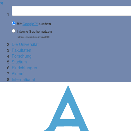
✖
Suchbegriff
Mit
Google™
suchen
Interne Suche nutzen
(eingeschränkte Ergebnisqualität)
Die Universität
Fakultäten
Forschung
Studium
Einrichtungen
Alumni
International