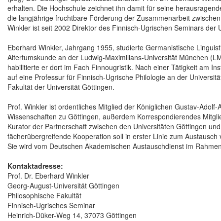
erhalten. Die Hochschule zeichnet ihn damit für seine herausragen
die langjährige fruchtbare Förderung der Zusammenarbeit zwischen de
Winkler ist seit 2002 Direktor des Finnisch-Ugrischen Seminars der U
Eberhard Winkler, Jahrgang 1955, studierte Germanistische Linguist
Altertumskunde an der Ludwig-Maximilians-Universität München (LM
habilitierte er dort im Fach Finnougristik. Nach einer Tätigkeit am I
auf eine Professur für Finnisch-Ugrische Philologie an der Universi
Fakultät der Universität Göttingen.
Prof. Winkler ist ordentliches Mitglied der Königlichen Gustav-Adol
Wissenschaften zu Göttingen, außerdem Korrespondierendes Mitglied
Kurator der Partnerschaft zwischen den Universitäten Göttingen und T
fächerübergreifende Kooperation soll in erster Linie zum Austausc
Sie wird vom Deutschen Akademischen Austauschdienst im Rahmen 
Kontaktadresse:
Prof. Dr. Eberhard Winkler
Georg-August-Universität Göttingen
Philosophische Fakultät
Finnisch-Ugrisches Seminar
Heinrich-Düker-Weg 14, 37073 Göttingen