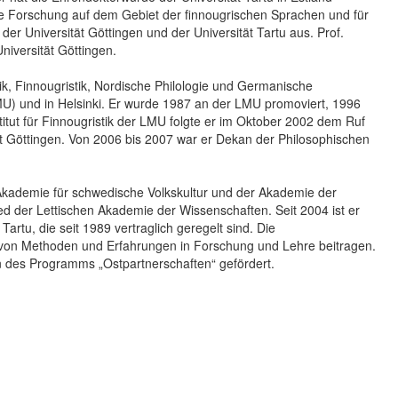
de Forschung auf dem Gebiet der finnougrischen Sprachen und für
r Universität Göttingen und der Universität Tartu aus. Prof.
niversität Göttingen.
ik, Finnougristik, Nordische Philologie und Germanische
U) und in Helsinki. Er wurde 1987 an der LMU promoviert, 1996
nstitut für Finnougristik der LMU folgte er im Oktober 2002 dem Ruf
tät Göttingen. Von 2006 bis 2007 war er Dekan der Philosophischen
f-Akademie für schwedische Volkskultur und der Akademie der
 der Lettischen Akademie der Wissenschaften. Seit 2004 ist er
artu, die seit 1989 vertraglich geregelt sind. Die
h von Methoden und Erfahrungen in Forschung und Lehre beitragen.
des Programms „Ostpartnerschaften“ gefördert.