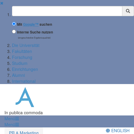
✖
Suchbegriff
Mit
Google™
suchen
Interne Suche nutzen
(eingeschränkte Ergebnisqualität)
Die Universität
Fakultäten
Forschung
Studium
Einrichtungen
Alumni
International
In publica commoda
Menü
Menü
ENGLISH
PR & Marketing