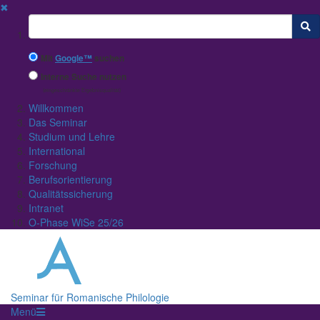
✖
Suchbegriff
Mit
Google™
suchen
Interne Suche nutzen
(eingeschränkte Ergebnisqualität)
Willkommen
Das Seminar
Studium und Lehre
International
Forschung
Berufsorientierung
Qualitätssicherung
Intranet
O-Phase WiSe 25/26
Seminar für Romanische Philologie
Menü