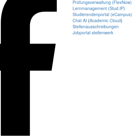
Prüfungsverwaltung (FlexNow)
Lernmanagement (Stud.IP)
Studierendenportal (eCampus)
Chat AI
(
Academic Cloud
)
Stellenausschreibungen
Jobportal stellenwerk