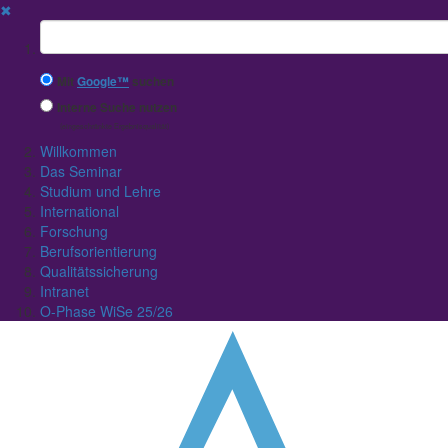
✖
Suchbegriff
Mit
Google™
suchen
Interne Suche nutzen
(eingeschränkte Ergebnisqualität)
Willkommen
Das Seminar
Studium und Lehre
International
Forschung
Berufsorientierung
Qualitätssicherung
Intranet
O-Phase WiSe 25/26