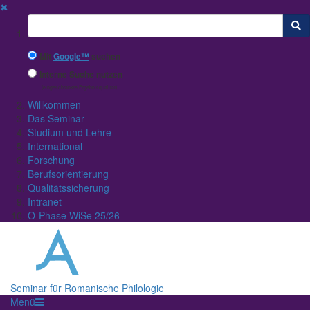
✖
Suchbegriff
Mit
Google™
suchen
Interne Suche nutzen
(eingeschränkte Ergebnisqualität)
Willkommen
Das Seminar
Studium und Lehre
International
Forschung
Berufsorientierung
Qualitätssicherung
Intranet
O-Phase WiSe 25/26
Seminar für Romanische Philologie
Menü