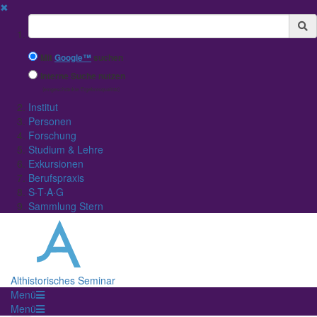
✖
Suchbegriff
Mit
Google™
suchen
Interne Suche nutzen
(eingeschränkte Ergebnisqualität)
Institut
Personen
Forschung
Studium & Lehre
Exkursionen
Berufspraxis
S·T·A·G
Sammlung Stern
Althistorisches Seminar
Menü
Menü