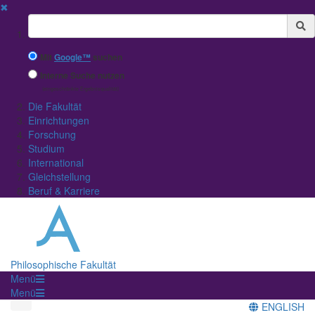
✖
Suchbegriff
Mit
Google™
suchen
Interne Suche nutzen
(eingeschränkte Ergebnisqualität)
Die Fakultät
Einrichtungen
Forschung
Studium
International
Gleichstellung
Beruf & Karriere
Philosophische Fakultät
Menü
Menü
ENGLISH