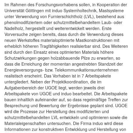
Im Rahmen des Forschungsvorhabens sollen, in Kooperation der
Universität Göttingen mit induo Systemholtechnik, Mastsysteme
unter Verwendung von Furnierschichtholz (LVL), bestehend aus
phenolmodifiziertem oder schutzmittelbehandeltem Laub- oder
Nadelholz, hergestellt und weiterentwickelt werden. Erste
Vorversuche zeigen bereits, dass durch die Verwendung dieses
neuen Werkstoffes materialoptimierte Mastkonstruktionen mit
erheblich höheren Tragfähigkeiten realisierbar sind. Des Weiteren
sind durch den Einsatz eines optimierten Materials höhere
Schutzwirkungen gegen holzabbauende Pilze zu erwarten, so
dass die Erreichung der momentan angestrebten Standzeit der
Energieversorgungs- bzw. Telekommunikationsunternehmen
realistisch erscheint. Das Vorhaben ist in 7 Arbeitspakete
untergliedert. Neben der Projektkoordination, die im
Aufgabenbereich der UGOE liegt, werden jeweils drei
Arbeitspakete von UGOE und induo bearbeitet. Die Arbeitspakete
bauen inhaltlich aufeinander auf, so dass regelmäßige Treffen zur
Besprechung und Bewertung der Ergebnisse geplant sind. UGOE
wird die Prozesse zur Herstellung des modifizierten und
schutzmittelbehandelten LVL entwickeln und optimieren sowie die
Materialeigenschaften untersuchen. Die Firma induo wird diese
Informationen zur konstruktiven Entwicklung und Herstellung von