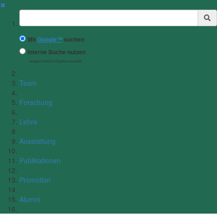
✖
Suchbegriff
Mit
Google™
suchen
Interne Suche nutzen
(eingeschränkte Ergebnisqualität)
Team
Forschung
Lehre
Ausstattung
Publikationen
Promotion
Alumni