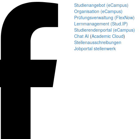
Studienangebot (eCampus)
Organisation (eCampus)
Prüfungsverwaltung (FlexNow)
Lernmanagement (Stud.IP)
Studierendenportal (eCampus)
Chat AI
(
Academic Cloud
)
Stellenausschreibungen
Jobportal stellenwerk