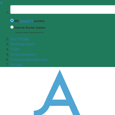
✖
Suchbegriff
Mit
Google™
suchen
Interne Suche nutzen
(eingeschränkte Ergebnisqualität)
Das Projekt
Arbeitsgruppen
Team
Verbundpartner
Forschungsergebnisse
Kontakt