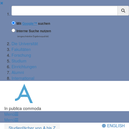
✖
Suchbegriff
Mit
Google™
suchen
Interne Suche nutzen
(eingeschränkte Ergebnisqualität)
Die Universität
Fakultäten
Forschung
Studium
Einrichtungen
Alumni
International
In publica commoda
Menü
Menü
ENGLISH
Studienfächer von A bis Z