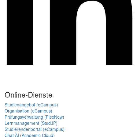
Online-Dienste
Studienangebot (eCampus)
Organisation (eCampus)
Prüfungsverwaltung (FlexNow)
Lernmanagement (Stud.IP)
Studierendenportal (eCampus)
Chat AI
(
Academic Cloud
)