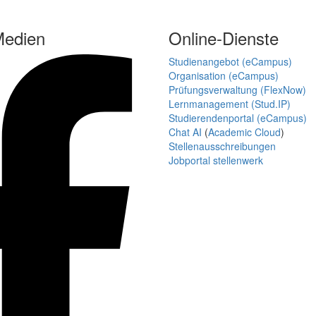
Medien
Online-Dienste
Studienangebot (eCampus)
Organisation (eCampus)
Prüfungsverwaltung (FlexNow)
Lernmanagement (Stud.IP)
Studierendenportal (eCampus)
Chat AI
(
Academic Cloud
)
Stellenausschreibungen
Jobportal stellenwerk