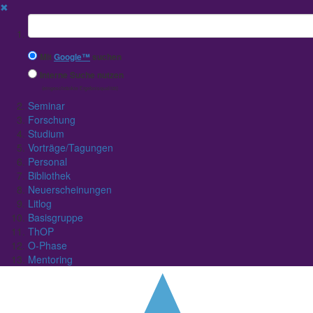
✖
Suchbegriff
Mit
Google™
suchen
Interne Suche nutzen
(eingeschränkte Ergebnisqualität)
Seminar
Forschung
Studium
Vorträge/Tagungen
Personal
Bibliothek
Neuerscheinungen
Litlog
Basisgruppe
ThOP
O-Phase
Mentoring