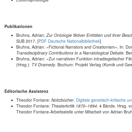
Publikationen
Bruhns, Adrian:
Zur Ontologie fiktiver Entitäten und ihrer Bes
SUB 2017. [
PDF Deutsche Nationalbibliothek
]
Bruhns, Adrian: »Fictional Narrators and Creationism«. In: D
Transdisciplinary Contributions to a Narratological Debate
. Be
Bruhns, Adrian: »Zur narrativen Funktion intradiegetischer Fi
(Hrsg.):
TV Dramedy
. Bochum: Projekt Verlag (Komik und Gew
Editorische Assistenz
Theodor Fontane:
Notizbücher
.
Digitale genetisch-kritische u
Theodor Fontane:
Theaterkritik 1870–1894
. 4 Bände. Hrsg. 
Theodor Fontane-Arbeitsstelle unter Mitarbeit von Adrian Br