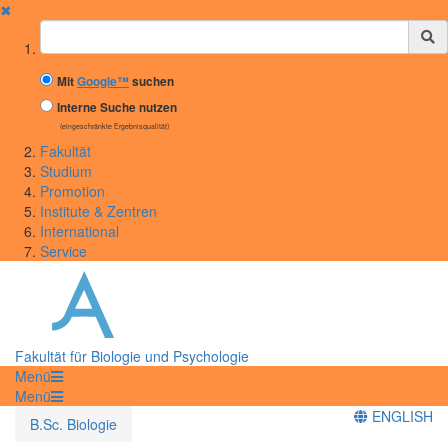
✖
Suchbegriff
Mit
Google™
suchen
Interne Suche nutzen
(eingeschränkte Ergebnisqualität)
Fakultät
Studium
Promotion
Institute & Zentren
International
Service
Fakultät für Biologie und Psychologie
Menü
Menü
ENGLISH
B.Sc. Biologie