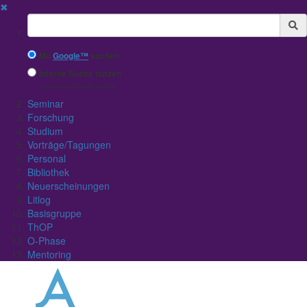
✖
Suchbegriff
Mit
Google™
suchen
Interne Suche nutzen
(eingeschränkte Ergebnisqualität)
Seminar
Forschung
Studium
Vorträge/Tagungen
Personal
Bibliothek
Neuerscheinungen
Litlog
Basisgruppe
ThOP
O-Phase
Mentoring