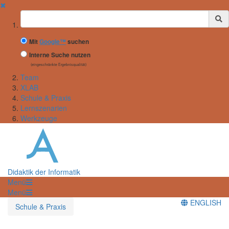
✖
Suchbegriff
Mit
Google™
suchen
Interne Suche nutzen
(eingeschränkte Ergebnisqualität)
Team
XLAB
Schule & Praxis
Lernszenarien
Werkzeuge
Didaktik der Informatik
Menü
Menü
ENGLISH
Schule & Praxis