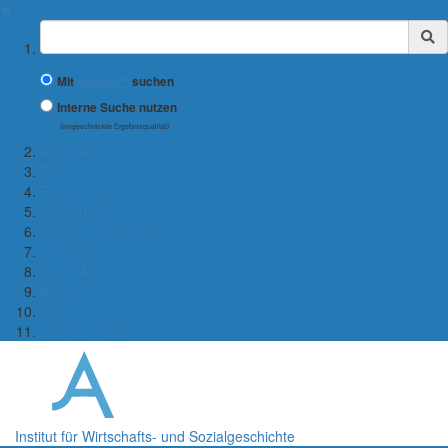
✖
Suchbegriff
Mit
Google™
suchen
Interne Suche nutzen
(eingeschränkte Ergebnisqualität)
Aktuelles
Team
Forschung
Kolloquium
Studium und Lehre
O-Phase
GLOCAL
Alumni
Links
Member Area
Institut für Wirtschafts- und Sozialgeschichte