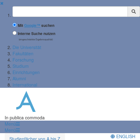
✖
Suchbegriff
Mit
Google™
suchen
Interne Suche nutzen
(eingeschränkte Ergebnisqualität)
Die Universität
Fakultäten
Forschung
Studium
Einrichtungen
Alumni
International
In publica commoda
Menü
Menü
ENGLISH
Studienfächer von A bis Z