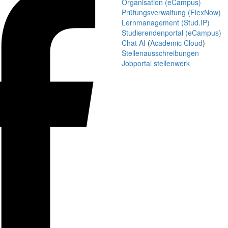
Organisation (eCampus)
Prüfungsverwaltung (FlexNow)
Lernmanagement (Stud.IP)
Studierendenportal (eCampus)
Chat AI
(
Academic Cloud
)
Stellenausschreibungen
Jobportal stellenwerk