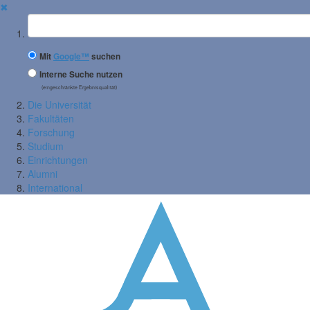
✖
Suchbegriff
Mit
Google™
suchen
Interne Suche nutzen
(eingeschränkte Ergebnisqualität)
Die Universität
Fakultäten
Forschung
Studium
Einrichtungen
Alumni
International