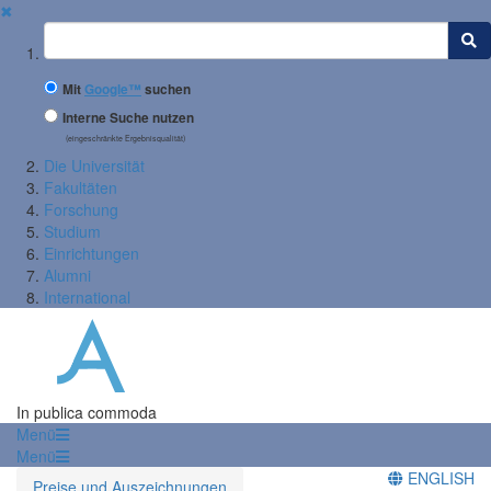
✖
Suchbegriff
Mit
Google™
suchen
Interne Suche nutzen
(eingeschränkte Ergebnisqualität)
Die Universität
Fakultäten
Forschung
Studium
Einrichtungen
Alumni
International
In publica commoda
Menü
Menü
ENGLISH
Preise und Auszeichnungen