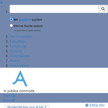
✖
Suchbegriff
Mit
Google™
suchen
Interne Suche nutzen
(eingeschränkte Ergebnisqualität)
Die Universität
Fakultäten
Forschung
Studium
Einrichtungen
Alumni
International
In publica commoda
Menü
Menü
ENGLISH
Studienfächer von A bis Z