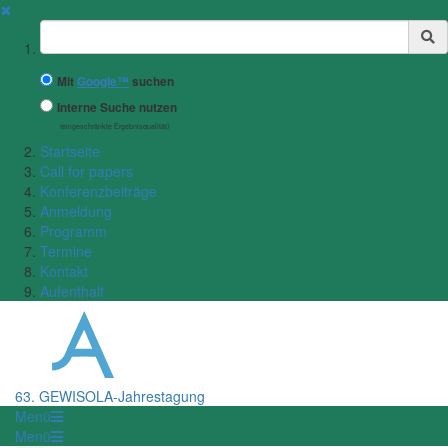
✖
Suchbegriff
Mit
Google™
suchen
Interne Suche nutzen
(eingeschränkte Ergebnisqualität)
Startseite
Call for papers
Konferenzbeiträge
Anmeldung
Programm
Termine
Kontakt
Aufenthalt
63. GEWISOLA-Jahrestagung
Menü
Menü