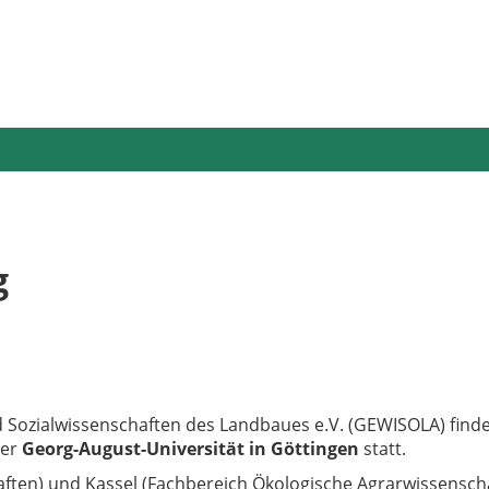
g
nd Sozialwissenschaften des Landbaues e.V. (GEWISOLA) find
der
Georg-August-Universität in Göttingen
statt.
aften) und Kassel (Fachbereich Ökologische Agrarwissensch