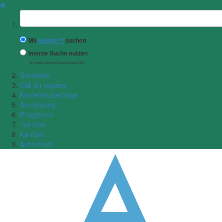
✖
Suchbegriff
Mit
Google™
suchen
Interne Suche nutzen
(eingeschränkte Ergebnisqualität)
Startseite
Call for papers
Konferenzbeiträge
Anmeldung
Programm
Termine
Kontakt
Aufenthalt