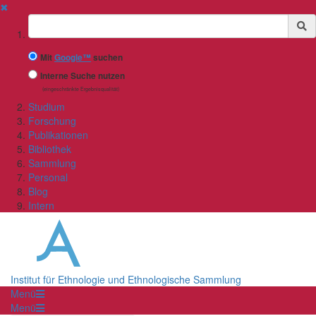
✖
Suchbegriff
Mit
Google™
suchen
Interne Suche nutzen
(eingeschränkte Ergebnisqualität)
Studium
Forschung
Publikationen
Bibliothek
Sammlung
Personal
Blog
Intern
Institut für Ethnologie und Ethnologische Sammlung
Menü
Menü