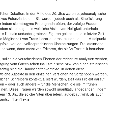
icher Debatten. In der Mitte des 20. Jh.s waren psychoanalytische
ves Potenzial betont. Sie wurden jedoch auch als Stabilisierung
er indem sie misogyne Propaganda böten, der zufolge Frauen
ndem sie eine genuin weibliche Vision von Heiligkeit unterhalb
ls liminale und/oder groteske Figuren gelesen, und in letzter Zeit
ie Möglichkeit von Trans-Lesarten ernst zu nehmen. Im Mittelpunkt
gefolgt von den volkssprachlichen Übersetzungen. Die lateinischen
 wenn, dann meist von Editoren, die bloße Textkritik betrieben.
, sollen die verschiedenen Ebenen der réécriture analysiert werden,
agung vom Griechischen ins Lateinische bzw. von einer lateinischen
chtig sind die Handschriftenkontexte, in denen diese
, welche Aspekte in den einzelnen Versionen hervorgehoben werden,
rlichen Schreibern kontextualisiert wurden, zielt das Projekt darauf
en – oder auch andere – für die Menschen, die sie im frühen
heinen. Diese Fragen werden sowohl quantitativ angegangen, indem
em 13. Jh., die solche Viten überliefern, aufgebaut wird, als auch
andschriften/Texten.