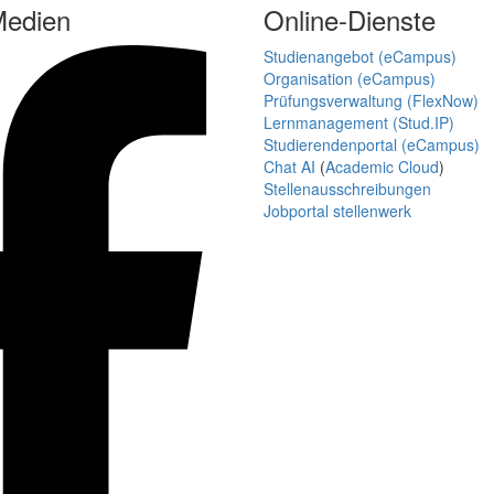
Medien
Online-Dienste
Studienangebot (eCampus)
Organisation (eCampus)
Prüfungsverwaltung (FlexNow)
Lernmanagement (Stud.IP)
Studierendenportal (eCampus)
Chat AI
(
Academic Cloud
)
Stellenausschreibungen
Jobportal stellenwerk