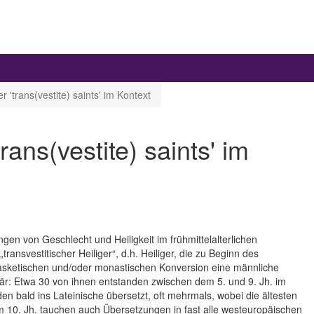
r 'trans(vestite) saints' im Kontext
rans(vestite) saints' im
gen von Geschlecht und Heiligkeit im frühmittelalterlichen
transvestitischer Heiliger“, d.h. Heiliger, die zu Beginn des
 asketischen und/oder monastischen Konversion eine männliche
r: Etwa 30 von ihnen entstanden zwischen dem 5. und 9. Jh. im
en bald ins Lateinische übersetzt, oft mehrmals, wobei die ältesten
 10. Jh. tauchen auch Übersetzungen in fast alle westeuropäischen