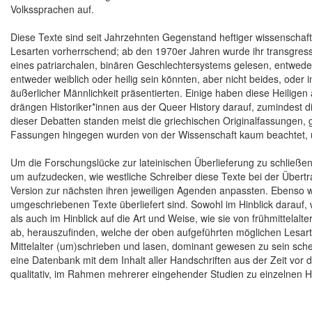
Volkssprachen auf.
Diese Texte sind seit Jahrzehnten Gegenstand heftiger wissenschaftl
Lesarten vorherrschend; ab den 1970er Jahren wurde ihr transgressi
eines patriarchalen, binären Geschlechtersystems gelesen, entwed
entweder weiblich oder heilig sein könnten, aber nicht beides, oder i
äußerlicher Männlichkeit präsentierten. Einige haben diese Heiligen a
drängen Historiker*innen aus der Queer History darauf, zumindest d
dieser Debatten standen meist die griechischen Originalfassungen, 
Fassungen hingegen wurden von der Wissenschaft kaum beachtet, und
Um die Forschungslücke zur lateinischen Überlieferung zu schließen
um aufzudecken, wie westliche Schreiber diese Texte bei der Übertr
Version zur nächsten ihren jeweiligen Agenden anpassten. Ebenso wi
umgeschriebenen Texte überliefert sind. Sowohl im Hinblick darauf
als auch im Hinblick auf die Art und Weise, wie sie von frühmittelalte
ab, herauszufinden, welche der oben aufgeführten möglichen Lesart
Mittelalter (um)schrieben und lasen, dominant gewesen zu sein sc
eine Datenbank mit dem Inhalt aller Handschriften aus der Zeit vor d
qualitativ, im Rahmen mehrerer eingehender Studien zu einzelnen H