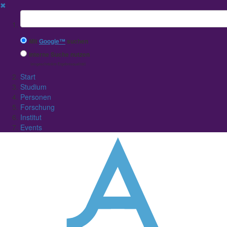
✖
Suchbegriff
Mit
Google™
suchen
Interne Suche nutzen
(eingeschränkte Ergebnisqualität)
Start
Studium
Personen
Forschung
Institut
Events