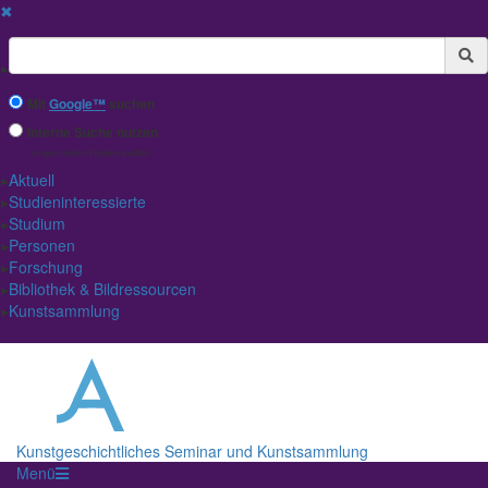
✖
Suchbegriff
Mit
Google™
suchen
Interne Suche nutzen
(eingeschränkte Ergebnisqualität)
Aktuell
Studieninteressierte
Studium
Personen
Forschung
Bibliothek & Bildressourcen
Kunstsammlung
Kunstgeschichtliches Seminar und Kunstsammlung
Menü