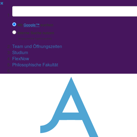
✖
Suchbegriff
Mit
Google™
suchen
Interne Suche nutzen
(eingeschränkte Ergebnisqualität)
Team und Öffnungszeiten
Studium
FlexNow
Philosophische Fakultät