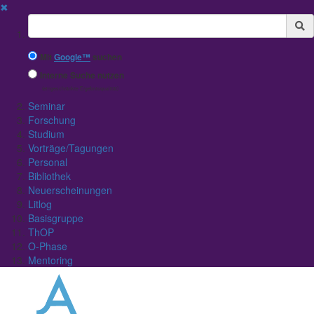
✖
Suchbegriff
Mit
Google™
suchen
Interne Suche nutzen
(eingeschränkte Ergebnisqualität)
Seminar
Forschung
Studium
Vorträge/Tagungen
Personal
Bibliothek
Neuerscheinungen
Litlog
Basisgruppe
ThOP
O-Phase
Mentoring