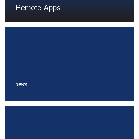
Remote-Apps
news
Bei Fragen könnt ihr euch gerne an unsere
Mitarbeiter an der Theke oder in den Büros
wenden.