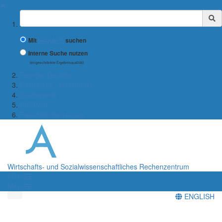
✖
Suchbegriff
Mit
Google™
suchen
Interne Suche nutzen
(eingeschränkte Ergebnisqualität)
Remote-Desktop
Fakultäten / Mitarbeiter
Studierende
CIP-Pool
Fakultätenbetreuung
Wirtschafts- und Sozialwissenschaftliches Rechenzentrum
Menü
Menü
ENGLISH