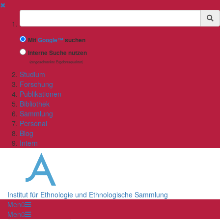
✖
Suchbegriff
Mit
Google™
suchen
Interne Suche nutzen
(eingeschränkte Ergebnisqualität)
Studium
Forschung
Publikationen
Bibliothek
Sammlung
Personal
Blog
Intern
Institut für Ethnologie und Ethnologische Sammlung
Menü
Menü