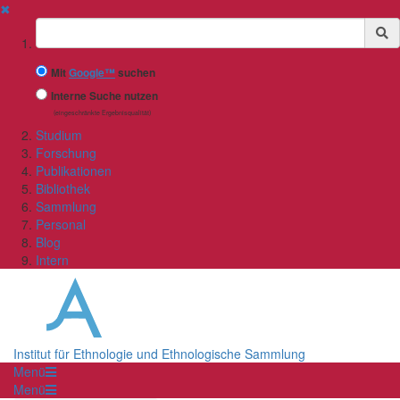
✖
Suchbegriff
Mit
Google™
suchen
Interne Suche nutzen
(eingeschränkte Ergebnisqualität)
Studium
Forschung
Publikationen
Bibliothek
Sammlung
Personal
Blog
Intern
Institut für Ethnologie und Ethnologische Sammlung
Menü
Menü