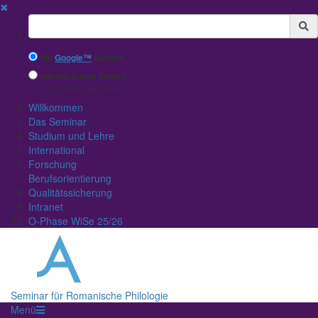
✖
Suchbegriff
Mit
Google™
suchen
Interne Suche nutzen
(eingeschränkte Ergebnisqualität)
Willkommen
Das Seminar
Studium und Lehre
International
Forschung
Berufsorientierung
Qualitätssicherung
Intranet
O-Phase WiSe 25/26
Seminar für Romanische Philologie
Menü