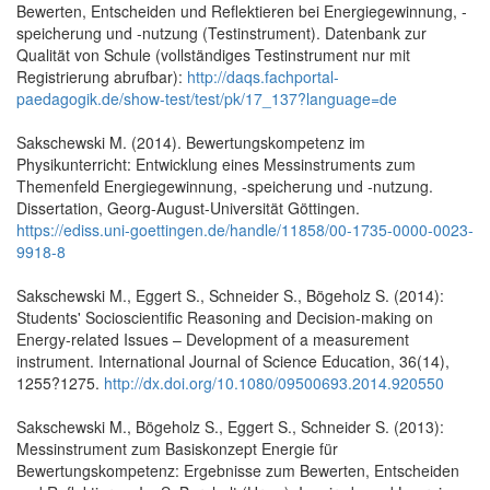
Bewerten, Entscheiden und Reflektieren bei Energiegewinnung, -
speicherung und -nutzung (Testinstrument). Datenbank zur
Qualität von Schule (vollständiges Testinstrument nur mit
Registrierung abrufbar):
http://daqs.fachportal-
paedagogik.de/show-test/test/pk/17_137?language=de
Sakschewski M. (2014). Bewertungskompetenz im
Physikunterricht: Entwicklung eines Messinstruments zum
Themenfeld Energiegewinnung, -speicherung und -nutzung.
Dissertation, Georg-August-Universität Göttingen.
https://ediss.uni-goettingen.de/handle/11858/00-1735-0000-0023-
9918-8
Sakschewski M., Eggert S., Schneider S., Bögeholz S. (2014):
Students' Socioscientific Reasoning and Decision-making on
Energy-related Issues – Development of a measurement
instrument. International Journal of Science Education, 36(14),
1255?1275.
http://dx.doi.org/10.1080/09500693.2014.920550
Sakschewski M., Bögeholz S., Eggert S., Schneider S. (2013):
Messinstrument zum Basiskonzept Energie für
Bewertungskompetenz: Ergebnisse zum Bewerten, Entscheiden