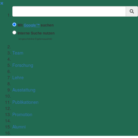
✖
Suchbegriff
Mit
Google™
suchen
Interne Suche nutzen
(eingeschränkte Ergebnisqualität)
Team
Forschung
Lehre
Ausstattung
Publikationen
Promotion
Alumni