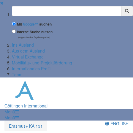
✖
Suchbegriff
Mit
Google™
suchen
Interne Suche nutzen
(eingeschränkte Ergebnisqualität)
Ins Ausland
Aus dem Ausland
Virtual Exchange
Mobilitäts- und Projektförderung
Internationales Profil
Team
Göttingen International
Menü
Menü
ENGLISH
Erasmus+ KA 131