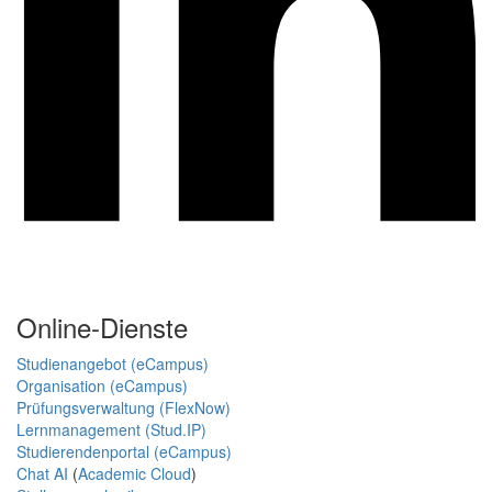
Online-Dienste
Studienangebot (eCampus)
Organisation (eCampus)
Prüfungsverwaltung (FlexNow)
Lernmanagement (Stud.IP)
Studierendenportal (eCampus)
Chat AI
(
Academic Cloud
)