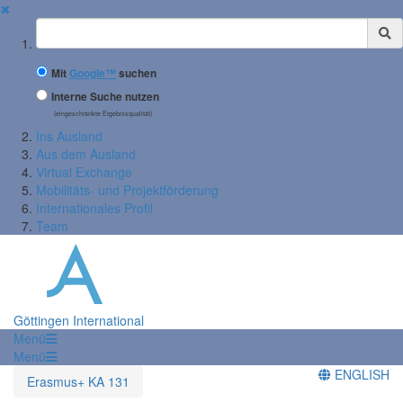
✖
Suchbegriff
Mit
Google™
suchen
Interne Suche nutzen
(eingeschränkte Ergebnisqualität)
Ins Ausland
Aus dem Ausland
Virtual Exchange
Mobilitäts- und Projektförderung
Internationales Profil
Team
Göttingen International
Menü
Menü
ENGLISH
Erasmus+ KA 131