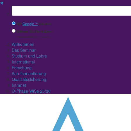
✖
Suchbegriff
Mit
Google™
suchen
Interne Suche nutzen
(eingeschränkte Ergebnisqualität)
Willkommen
Das Seminar
Studium und Lehre
International
Forschung
Berufsorientierung
Qualitätssicherung
Intranet
O-Phase WiSe 25/26