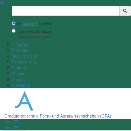
✖
Suchbegriff
Mit
Google™
suchen
Interne Suche nutzen
(eingeschränkte Ergebnisqualität)
Aufgaben
Promotion
Qualifizierung
Finanzierung
Support
Service
Struktur
Download
Graduiertenschule Forst- und Agrarwissenschaften (GFA)
Menü
Menü