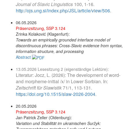
Journal of Slavic Linguistics
100, 1-16.
http://ojs.ung.si/index.php/JSL/article/view/506
.
06.05.2026
Präsenzsitzung, SSP 3.124
Zrinka Kolaković (Klagenfurt):
Towards an empirically grounded interface model of
discontinuous phrases: Cross-Slavic evidence from syntax,
information structure, and processing
Abstract
13.05.2026 Lesesitzung 2 (eigenständige Lektüre):
Literatur: Jocz, L. (2026): The development of word-
and morpheme-initial /x/ in Lower Sorbian. In:
Zeitschrift für Slawistik
71/1, 113-131.
https://doi.org/10.1515/slaw-2026-2004
.
20.05.2026
Präsenzsitzung, SSP 3.124
Jan Patrick Zeller (Oldenburg):
Variation und Stabilität im ukrainischen Suržyk:
Zusammenhänge zwischen Lexik und Lautung