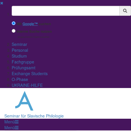
✖
Suchbegriff
Mit
Google™
suchen
Interne Suche nutzen
(eingeschränkte Ergebnisqualität)
Seminar
Personal
Studium
Fachgruppe
Prüfungsamt
Exchange Students
O-Phase
UKRAINE-HILFE
Seminar für Slavische Philologie
Menü
Menü