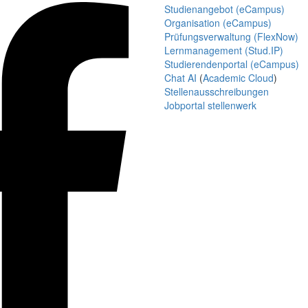
Studienangebot (eCampus)
Organisation (eCampus)
Prüfungsverwaltung (FlexNow)
Lernmanagement (Stud.IP)
Studierendenportal (eCampus)
Chat AI
(
Academic Cloud
)
Stellenausschreibungen
Jobportal stellenwerk