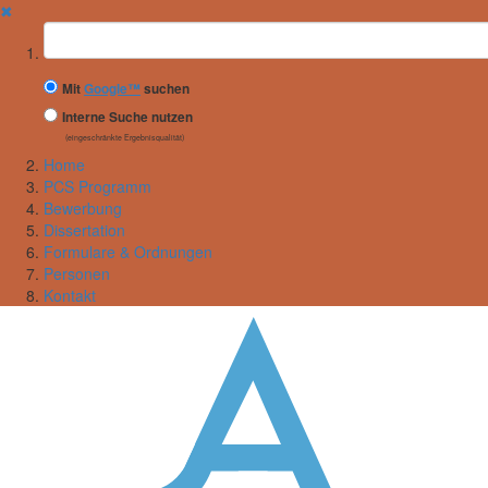
✖
Suchbegriff
Mit
Google™
suchen
Interne Suche nutzen
(eingeschränkte Ergebnisqualität)
Home
PCS Programm
Bewerbung
Dissertation
Formulare & Ordnungen
Personen
Kontakt