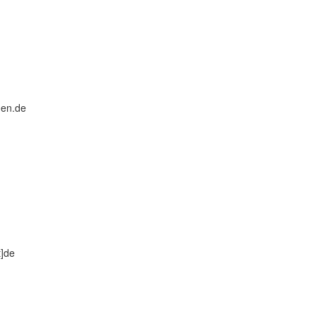
gen.de
t]de