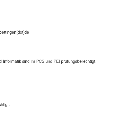
goettingen[dot]de
d Informatik sind im PCS und PEI prüfungsberechtigt.
htigt: