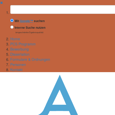
✖
Suchbegriff
Mit
Google™
suchen
Interne Suche nutzen
(eingeschränkte Ergebnisqualität)
Home
PCS Programm
Bewerbung
Dissertation
Formulare & Ordnungen
Personen
Kontakt