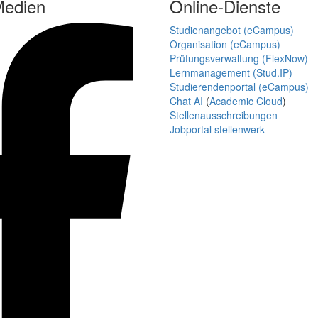
Medien
Online-Dienste
Studienangebot (eCampus)
Organisation (eCampus)
Prüfungsverwaltung (FlexNow)
Lernmanagement (Stud.IP)
Studierendenportal (eCampus)
Chat AI
(
Academic Cloud
)
Stellenausschreibungen
Jobportal stellenwerk